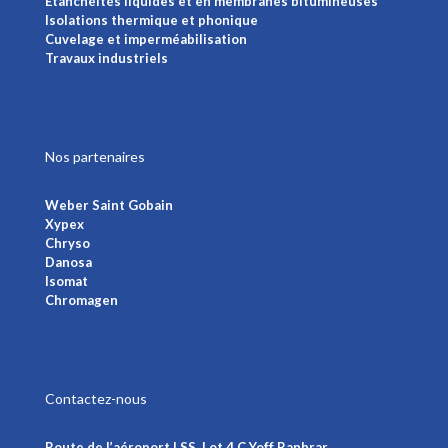
Étanchéités liquides et en membranes bitumineuses
Isolations thermique et phonique
Cuvelage et imperméabilisation
Travaux industriels
Voir plus
Nos partenaires
Weber Saint Gobain
Xypex
Chryso
Danosa
Isomat
Chromagen
Voir plus
Contactez-nous
Route de l’aéroport LSS, Lot 4 C Yoff Ranhrar