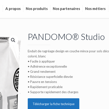
l
A propos
Nos produits
Nos partenaires
Nos métiers
PANDOMO® Studio
Enduit de ragréage design en couche mince pour sols déco
coloré, blanc
• Facile à appliquer
• Adhérence exceptionnelle
• Grand rendement
• Résistance superficielle élevée
• Pauvre en tensions
• Rapidement praticable
• Supporte rapidement des charges
Télécharger la fiche technique