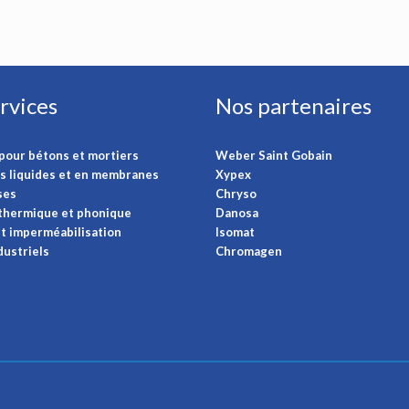
rvices
Nos partenaires
pour bétons et mortiers
Weber Saint Gobain
s liquides et en membranes
Xypex
ses
Chryso
 thermique et phonique
Danosa
t imperméabilisation
Isomat
dustriels
Chromagen
Voir plus