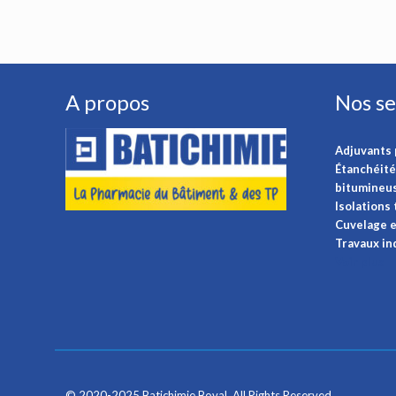
A propos
Nos se
Adjuvants 
Étanchéité
bitumineu
Isolations
Cuvelage e
Travaux in
Voir plus
© 2020-2025 Batichimie Boval. All Rights Reserved.