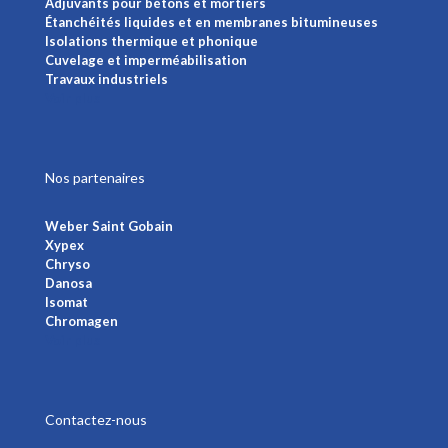
Adjuvants pour bétons et mortiers
Étanchéités liquides et en membranes bitumineuses
Isolations thermique et phonique
Cuvelage et imperméabilisation
Travaux industriels
Voir plus
Nos partenaires
Weber Saint Gobain
Xypex
Chryso
Danosa
Isomat
Chromagen
Voir plus
Contactez-nous