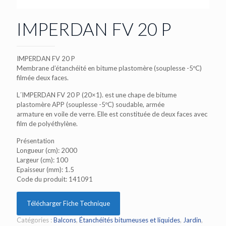
IMPERDAN FV 20 P
IMPERDAN FV 20 P
Membrane d’étanchéité en bitume plastomère (souplesse -5ºC)
filmée deux faces.
L´IMPERDAN FV 20 P (20×1). est une chape de bitume
plastomère APP (souplesse -5ºC) soudable, armée
armature en voile de verre. Elle est constituée de deux faces avec
film de polyéthylène.
Présentation
Longueur (cm): 2000
Largeur (cm): 100
Epaisseur (mm): 1.5
Code du produit: 141091
Télécharger Fiche Technique
Catégories :
Balcons
,
Étanchéités bitumeuses et liquides
,
Jardin
,