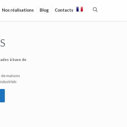
Nos réalisations
Blog
Contacts
S
çades à base de
s de maisons
industriels