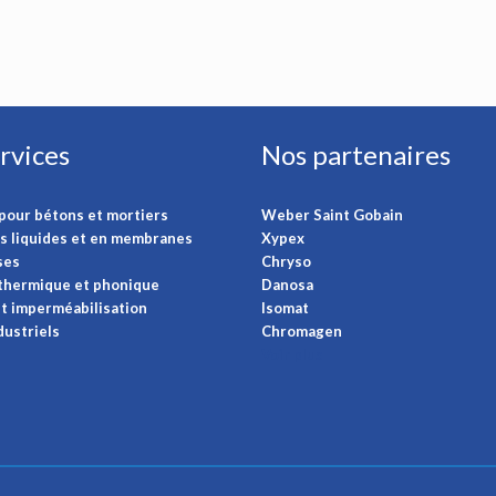
rvices
Nos partenaires
pour bétons et mortiers
Weber Saint Gobain
s liquides et en membranes
Xypex
ses
Chryso
 thermique et phonique
Danosa
t imperméabilisation
Isomat
dustriels
Chromagen
Voir plus