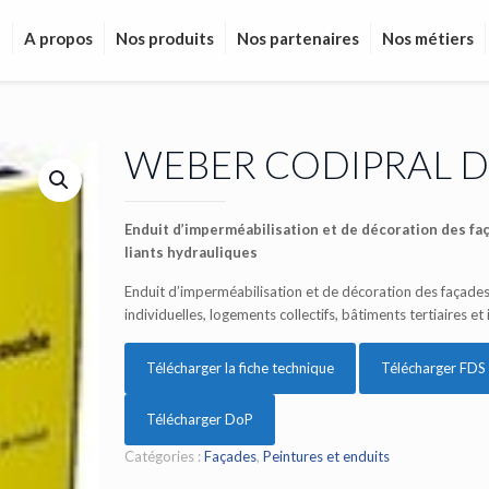
l
A propos
Nos produits
Nos partenaires
Nos métiers
WEBER CODIPRAL D
Enduit d’imperméabilisation et de décoration des fa
liants hydrauliques
Enduit d’imperméabilisation et de décoration des façade
individuelles, logements collectifs, bâtiments tertiaires et 
Télécharger la fiche technique
Télécharger FDS
Télécharger DoP
Catégories :
Façades
,
Peintures et enduits